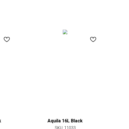
k
Aquila 16L Black
SKU:
11033