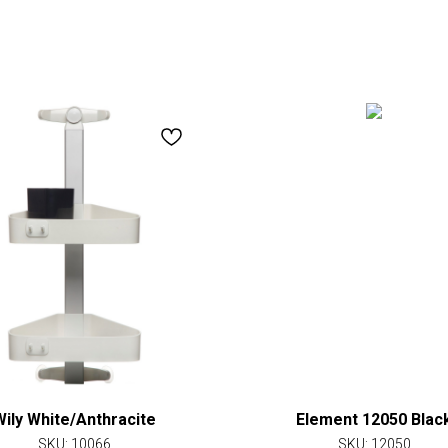
Wily White/Anthracite
Element 12050 Blac
SKU:
10066
SKU:
12050