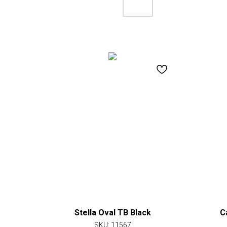
Stella Oval TB Black
C
SKU:
11567