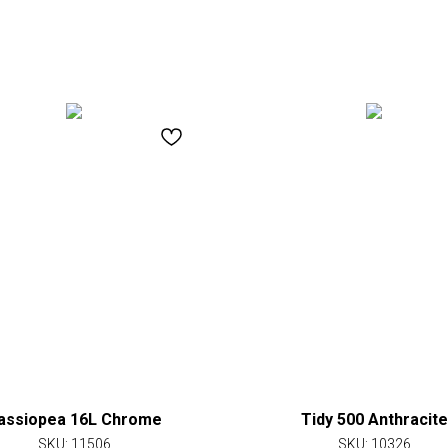
assiopea 16L Chrome
Tidy 500 Anthracite
SKU:
11506
SKU:
10326