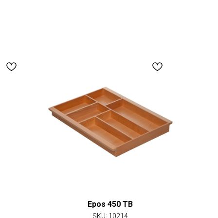
Epos 450 TB
SKU:
10214