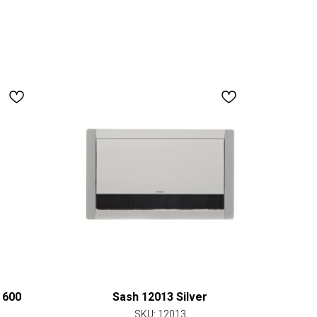
 600
Sash 12013 Silver
SKU:
12013