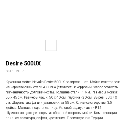
Desire 500UX
SKU:
13017
Кухонная мойка Navako Desire 500UX полированная. Мойка изготовлена
из нержавеющей стали AISI 304 (стойкость к коррозии, жаропрочность,
гигиеничность, долговечность). Толщина стали - 1 мм. Размеры мойки:
55 х 45 см. Размеры чаши: 50 х 40 см, глубина - 20 см. Вырез: 50 х 40
см. Ширина шкафа для установки: от 55 см. Сливное отверстие: 3,5
дюйма. Монтаж: под столешницу. Угловой радиус чаши - R15.
Шумопоглощающее покрытие обратной стороны мойки. Комплектация:
сливная арматура, сифон, крепления. Произведено в Турции.