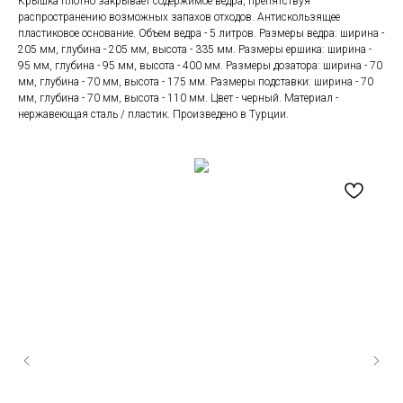
Крышка плотно закрывает содержимое ведра, препятствуя
распространению возможных запахов отходов. Антискользящее
пластиковое основание. Объем ведра - 5 литров. Размеры ведра: ширина -
205 мм, глубина - 205 мм, высота - 335 мм. Размеры ершика: ширина -
95 мм, глубина - 95 мм, высота - 400 мм. Размеры дозатора: ширина - 70
мм, глубина - 70 мм, высота - 175 мм. Размеры подставки: ширина - 70
мм, глубина - 70 мм, высота - 110 мм. Цвет - черный. Материал -
нержавеющая сталь / пластик. Произведено в Турции.