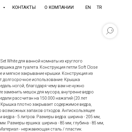
Ь
КОНТАКТЫ
О КОМПАНИИ
EN
TR
Set White для ванной комнаты из круглого
ершика для туалета. Конструкция петли Soft Close
е и мягкое закрывание крышки. Конструкция из
т долгосрочное использование. Крышка
едаль ногой, благодаря чему вам не нужно
те заменить мешок для мусора, внутренне ведро
едали рассчитан на 150.000 нажатий (20 лет
 Крышка плотно закрывает содержимое ведра,
ю возможных запахов отходов. Антискользящее
ведра - 5 литров. Размеры ведра: ширина - 205 мм,
 мм. Размеры ершика: ширина - 85 мм, глубина - 85 мм,
. Материал - нержавеющая сталь / пластик.