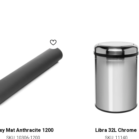
xy Mat Anthracite 1200
Libra 32L Chrome
SKU:
10306-1200
SKU:
11140