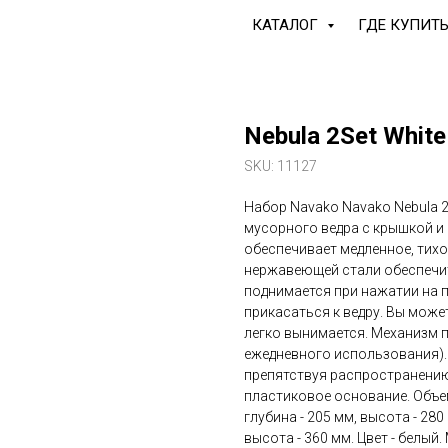
КАТАЛОГ
ГДЕ КУПИТ
Nebula 2Set White
SKU:
11127
Набор Navako Navako Nebula 2
мусорного ведра с крышкой и 
обеспечивает медленное, тихо
нержавеющей стали обеспечи
поднимается при нажатии на п
прикасаться к ведру. Вы може
легко вынимается. Механизм п
ежедневного использования).
препятствуя распространени
пластиковое основание. Объем 
глубина - 205 мм, высота - 280
высота - 360 мм. Цвет - белый