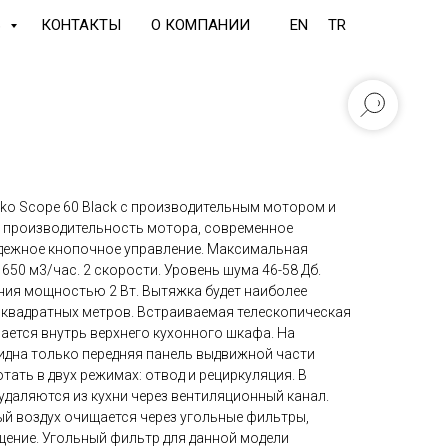
Ь
КОНТАКТЫ
О КОМПАНИИ
EN
TR
ko Scope 60 Black с производительным мотором и
 производительность мотора, современное
дежное кнопочное управление. Максимальная
50 м3/час. 2 скорости. Уровень шума 46-58 Дб.
ия мощностью 2 Вт. Вытяжка будет наиболее
 квадратных метров. Встраиваемая телескопическая
ается внутрь верхнего кухонного шкафа. На
дна только передняя панель выдвижной части
ать в двух режимах: отвод и рециркуляция. В
удаляются из кухни через вентиляционный канал.
ый воздух очищается через угольные фильтры,
ение. Угольный фильтр для данной модели