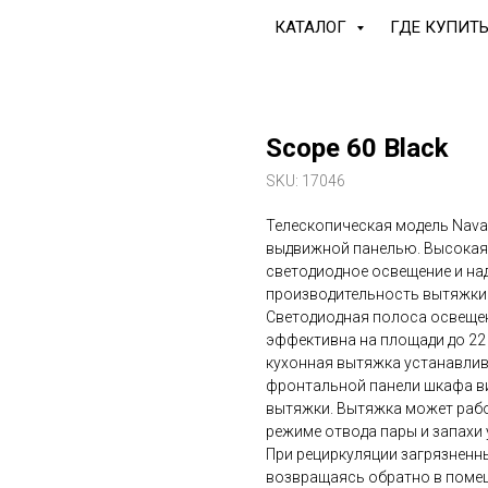
КАТАЛОГ
ГДЕ КУПИТ
Scope 60 Black
SKU:
17046
Телескопическая модель Nava
выдвижной панелью. Высокая
светодиодное освещение и на
производительность вытяжки 6
Светодиодная полоса освещен
эффективна на площади до 22
кухонная вытяжка устанавлив
фронтальной панели шкафа ви
вытяжки. Вытяжка может работ
режиме отвода пары и запахи 
При рециркуляции загрязненн
возвращаясь обратно в помещ