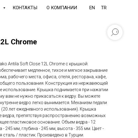
Ь
КОНТАКТЫ
О КОМПАНИИ
EN
TR
 12L Chrome
ko Antila Soft Close 12L Chrome с крышкой.
 обеспечивает медленное, тихое и мягкое закрывание
ма, рабочего места, офиса, отеля, ресторана, кафе,
т общего пользования. Конструкция из нержавеющей
е использование. Крышка поднимается при нажатии
ему вам не нужно прикасаться к ведру. Вы можете
нутренне ведро легко вынимается. Механизм педали
 (20 лет ежедневного использования). Крышка
е ведра, препятствуя распространению возможных
щее пластиковое основание. Объем ведра - 12
- 245 мм, глубина - 245 мм, высота - 355 мм. Цвет -
 сталь / пластик. Произведено в Турции.