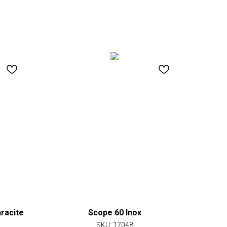
racite
Scope 60 Inox
SKU:
17048